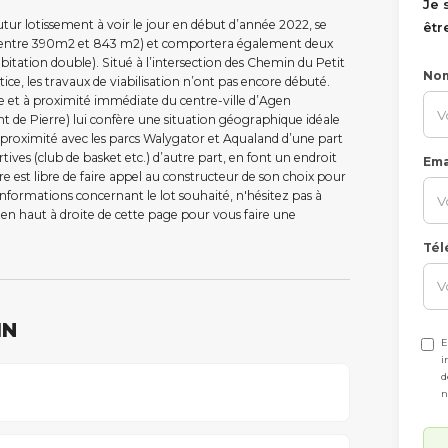
Je 
 lotissement à voir le jour en début d’année 2022, se
êtr
(entre 390m2 et 843 m2) et comportera également deux
itation double). Situé à l’intersection des Chemin du Petit
No
e, les travaux de viabilisation n’ont pas encore débuté.
 et à proximité immédiate du centre-ville d’Agen
nt de Pierre) lui confère une situation géographique idéale
 proximité avec les parcs Walygator et Aqualand d’une part
rtives (club de basket etc.) d’autre part, en font un endroit
Ema
ire est libre de faire appel au constructeur de son choix pour
nformations concernant le lot souhaité, n'hésitez pas à
 en haut à droite de cette page pour vous faire une
Tél
IN
E
i
d
n