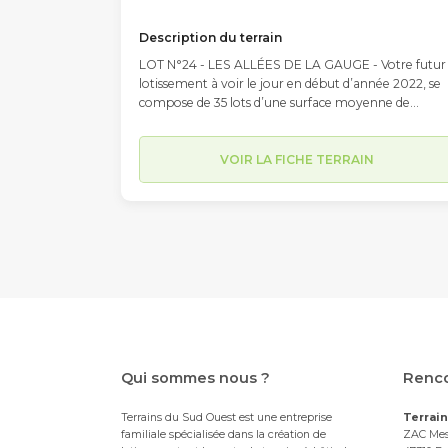
Description du terrain
LOT N°24 - LES ALLÉES DE LA GAUGE - Votre futur
lotissement à voir le jour en début d’année 2022, se
compose de 35 lots d’une surface moyenne de
547m2, (entre 390m2 et 843 m2) et comportera
également deux macros lots d’environ 750m2. Situé
à l’intersection des Chemin du Petit Moussat, du
VOIR LA FICHE TERRAIN
Chemin du Moussat et du Chemin de la Justice, les
travaux de viabilisation n’ont pas encore débuté. So
implantation, limitrophe à la commune du Passage
et à proximité immédiate du centre-ville d’Agen
(accessible en moins de 10 minutes en voiture par le
Pont de Pierre) lui confère une situation
géographique idéale sur l’agglomération d’Agen.
Parmi ses autres atouts, sa proximité avec les parcs
Walygator et Aqualand d’une part et le collège
Théophile de Viau et ses infrastructures sportives
(club de basket etc.) d’autre part, en font un endroit
Qui sommes nous ?
Renco
privilégié pour la vie de famille. Chaque futur
propriétaire est libre de faire appel au constructeur
Terrains du Sud Ouest est une entreprise
Terrai
de son choix pour élaborer son projet de
familiale spécialisée dans la création de
ZAC Mes
construction. Pour davantage d'informations