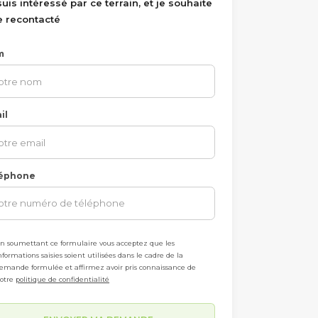
suis intéressé par ce terrain, et je souhaite
e recontacté
m
il
éphone
n soumettant ce formulaire vous acceptez que les
nformations saisies soient utilisées dans le cadre de la
emande formulée et affirmez avoir pris connaissance de
otre
politique de confidentialité