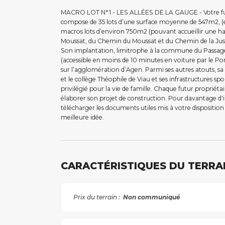
MACRO LOT N°1 - LES ALLÉES DE LA GAUGE - Votre futur
compose de 35 lots d’une surface moyenne de 547m2, 
macros lots d’environ 750m2 (pouvant accueillir une hab
Moussat, du Chemin du Moussat et du Chemin de la Justic
Son implantation, limitrophe à la commune du Passage
(accessible en moins de 10 minutes en voiture par le Po
sur l’agglomération d’Agen. Parmi ses autres atouts, sa
et le collège Théophile de Viau et ses infrastructures spo
privilégié pour la vie de famille. Chaque futur propriéta
élaborer son projet de construction. Pour davantage d'i
télécharger les documents utiles mis à votre disposition
meilleure idée.
CARACTÉRISTIQUES DU TERRA
Prix du terrain :
Non communiqué