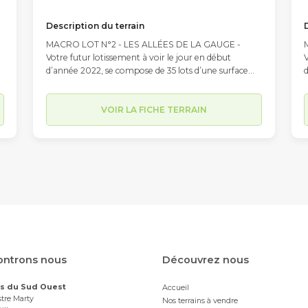
Description du terrain
MACRO LOT N°2 - LES ALLÉES DE LA GAUGE -
Votre futur lotissement à voir le jour en début
V
d’année 2022, se compose de 35 lots d’une surface
d
moyenne de 547m2, (entre 390m2 et 843 m2) et
comportera également deux macros lots d’environ
750m2 (pouvant accueillir une habitation double).
7
VOIR LA FICHE TERRAIN
Situé à l’intersection des Chemin du Petit Moussat,
S
n
du Chemin du Moussat et du Chemin de la Justice, les
d
travaux de viabilisation n’ont pas encore débuté. Son
t
implantation, limitrophe à la commune du Passage
et à proximité immédiate du centre-ville d’Agen
e
(accessible en moins de 10 minutes en voiture par le
(
Pont de Pierre) lui confère une situation
P
géographique idéale sur l’agglomération d’Agen.
Parmi ses autres atouts, sa proximité avec les parcs
P
Walygator et Aqualand d’une part et le collège
W
Théophile de Viau et ses infrastructures sportives
T
ntrons nous
Découvrez nous
(club de basket etc.) d’autre part, en font un endroit
(
privilégié pour la vie de famille. Chaque futur
p
ns du Sud Ouest
Accueil
propriétaire est libre de faire appel au constructeur
p
tre Marty
Nos terrains à vendre
de son choix pour élaborer son projet de
d