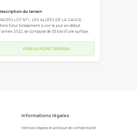
Description du terrain
MACRO LOT N°1 - LES ALLÉES DE LA GAUGE -
otre futur lotissement à voir le jour en début
’année 2022, se compose de 35 lots d’une surface
moyenne de 547m2, (entre 390m2 et 843 m2) et
comportera également deux macros lots d’environ
50m2 (pouvant accueillir une habitation double).
VOIR LA FICHE TERRAIN
itué à l’intersection des Chemin du Petit Moussat,
u Chemin du Moussat et du Chemin de la Justice, les
ravaux de viabilisation n’ont pas encore débuté. Son
implantation, limitrophe à la commune du Passage
t à proximité immédiate du centre-ville d’Agen
accessible en moins de 10 minutes en voiture par le
ont de Pierre) lui confère une situation
géographique idéale sur l’agglomération d’Agen.
armi ses autres atouts, sa proximité avec les parcs
alygator et Aqualand d’une part et le collège
héophile de Viau et ses infrastructures sportives
Informations légales
club de basket etc.) d’autre part, en font un endroit
rivilégié pour la vie de famille. Chaque futur
Mentions légales et politique de confidentialité
ropriétaire est libre de faire appel au constructeur
e son choix pour élaborer son projet de