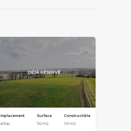
DÉJÀ RÉSERVÉ
Emplacement
Surface
Constructible
stillac
741
m2
00
m2