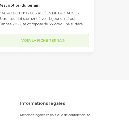
Description du terrain
MACRO LOT N°1 - LES ALLÉES DE LA GAUGE -
otre futur lotissement à voir le jour en début
’année 2022, se compose de 35 lots d’une surface
moyenne de 547m2, (entre 390m2 et 843 m2) et
comportera également deux macros lots d’environ
50m2 (pouvant accueillir une habitation double).
VOIR LA FICHE TERRAIN
itué à l’intersection des Chemin du Petit Moussat,
u Chemin du Moussat et du Chemin de la Justice, les
ravaux de viabilisation n’ont pas encore débuté. Son
implantation, limitrophe à la commune du Passage
t à proximité immédiate du centre-ville d’Agen
accessible en moins de 10 minutes en voiture par le
ont de Pierre) lui confère une situation
géographique idéale sur l’agglomération d’Agen.
armi ses autres atouts, sa proximité avec les parcs
alygator et Aqualand d’une part et le collège
héophile de Viau et ses infrastructures sportives
Informations légales
club de basket etc.) d’autre part, en font un endroit
rivilégié pour la vie de famille. Chaque futur
Mentions légales et politique de confidentialité
ropriétaire est libre de faire appel au constructeur
e son choix pour élaborer son projet de
construction. Pour davantage d'informations