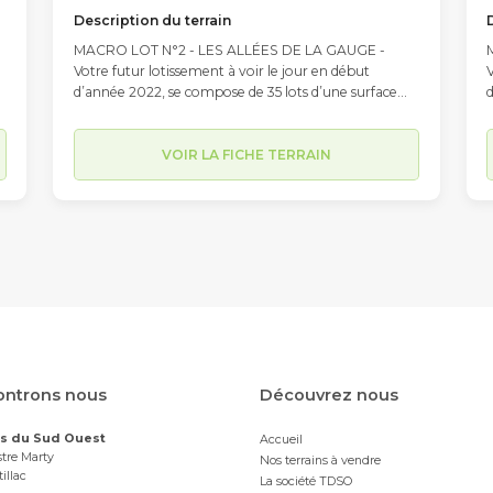
Description du terrain
MACRO LOT N°2 - LES ALLÉES DE LA GAUGE -
Votre futur lotissement à voir le jour en début
V
d’année 2022, se compose de 35 lots d’une surface
d
moyenne de 547m2, (entre 390m2 et 843 m2) et
comportera également deux macros lots d’environ
750m2 (pouvant accueillir une habitation double).
7
VOIR LA FICHE TERRAIN
Situé à l’intersection des Chemin du Petit Moussat,
S
n
du Chemin du Moussat et du Chemin de la Justice, les
d
travaux de viabilisation n’ont pas encore débuté. Son
t
implantation, limitrophe à la commune du Passage
et à proximité immédiate du centre-ville d’Agen
e
(accessible en moins de 10 minutes en voiture par le
(
Pont de Pierre) lui confère une situation
P
géographique idéale sur l’agglomération d’Agen.
Parmi ses autres atouts, sa proximité avec les parcs
P
Walygator et Aqualand d’une part et le collège
W
Théophile de Viau et ses infrastructures sportives
T
ntrons nous
Découvrez nous
(club de basket etc.) d’autre part, en font un endroit
(
privilégié pour la vie de famille. Chaque futur
p
ns du Sud Ouest
Accueil
propriétaire est libre de faire appel au constructeur
p
tre Marty
Nos terrains à vendre
de son choix pour élaborer son projet de
d
illac
La société TDSO
construction. Pour davantage d'informations