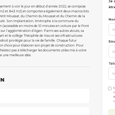
Je 
sement à voir le jour en début d’année 2022, se compose
êtr
90m2 et 843 m2) et comportera également deux macros lots
 Petit Moussat, du Chemin du Moussat et du Chemin de la
No
débuté. Son implantation, limitrophe à la commune du
n (accessible en moins de 10 minutes en voiture par le Pont
 sur l’agglomération d’Agen. Parmi ses autres atouts, sa
t et le collège Théophile de Viau et ses infrastructures
ndroit privilégié pour la vie de famille. Chaque futur
Ema
 son choix pour élaborer son projet de construction. Pour
hésitez pas à télécharger les documents utiles mis à votre
re une meilleure idée.
Tél
IN
E
i
d
n