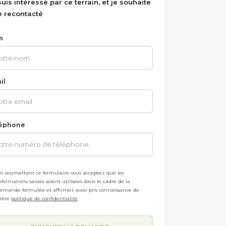
suis intéressé par ce terrain, et je souhaite
e recontacté
m
il
éphone
n soumettant ce formulaire vous acceptez que les
nformations saisies soient utilisées dans le cadre de la
emande formulée et affirmez avoir pris connaissance de
otre
politique de confidentialité