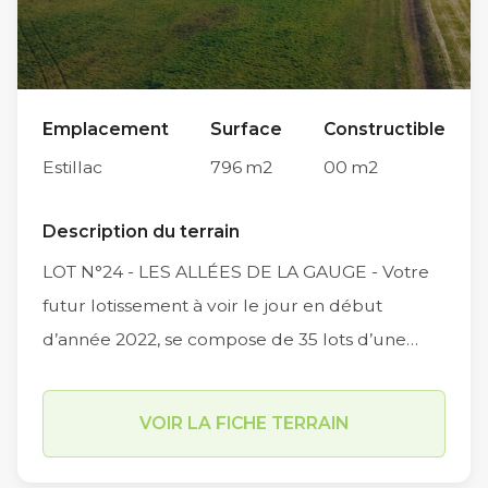
Emplacement
Surface
Constructible
Estillac
796
m2
00
m2
Description du terrain
LOT N°24 - LES ALLÉES DE LA GAUGE - Votre
futur lotissement à voir le jour en début
d’année 2022, se compose de 35 lots d’une
surface moyenne de 547m2, (entre 390m2 et
843 m2) et comportera également deux
VOIR LA FICHE TERRAIN
macros lots d’environ 750m2. Situé à
l’intersection des Chemin du Petit Moussat, du