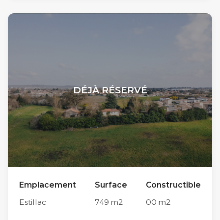
Chemin du Moussat et du Chemin de la Justice,
les travaux de viabilisation n’ont pas encore
débuté. Son implantation, limitrophe à la
commune du Passage et à proximité
immédiate du centre-ville d’Agen (accessible
en moins de 10 minutes en voiture par le Pont
DÉJÀ RÉSERVÉ
de Pierre) lui confère une situation
géographique idéale sur l’agglomération
d’Agen. Parmi ses autres atouts, sa proximité
avec les parcs Walygator et Aqualand d’une
part et le collège Théophile de Viau et ses
infrastructures sportives (club de basket etc.)
Emplacement
Surface
Constructible
d’autre part, en font un endroit privilégié pour
Estillac
749
m2
00
m2
la vie de famille. Chaque futur propriétaire est