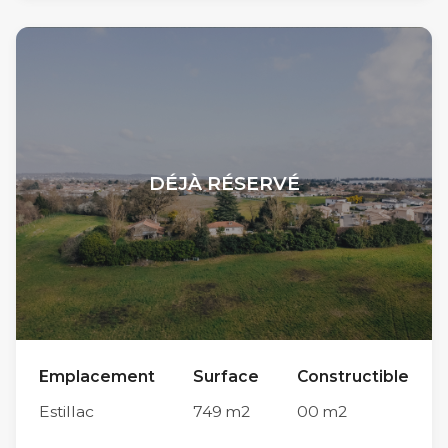
Chemin du Moussat et du Chemin de la Justice,
les travaux de viabilisation n’ont pas encore
débuté. Son implantation, limitrophe à la
commune du Passage et à proximité
immédiate du centre-ville d’Agen (accessible
en moins de 10 minutes en voiture par le Pont
DÉJÀ RÉSERVÉ
de Pierre) lui confère une situation
géographique idéale sur l’agglomération
d’Agen. Parmi ses autres atouts, sa proximité
avec les parcs Walygator et Aqualand d’une
part et le collège Théophile de Viau et ses
infrastructures sportives (club de basket etc.)
Emplacement
Surface
Constructible
d’autre part, en font un endroit privilégié pour
Estillac
749
m2
00
m2
la vie de famille. Chaque futur propriétaire est