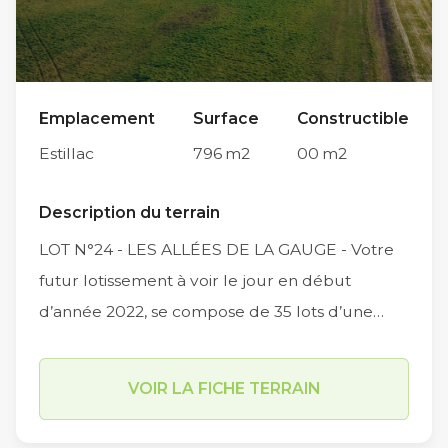
Emplacement
Surface
Constructible
Estillac
796
m2
00
m2
Description du terrain
LOT N°24 - LES ALLÉES DE LA GAUGE - Votre
futur lotissement à voir le jour en début
d’année 2022, se compose de 35 lots d’une
surface moyenne de 547m2, (entre 390m2 et
843 m2) et comportera également deux
VOIR LA FICHE TERRAIN
macros lots d’environ 750m2. Situé à
l’intersection des Chemin du Petit Moussat, du