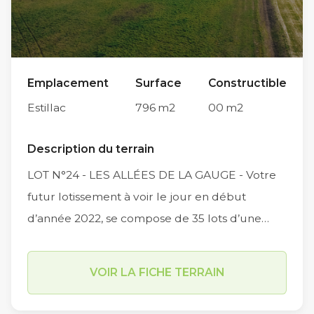
Emplacement
Surface
Constructible
Estillac
796
m2
00
m2
Description du terrain
LOT N°24 - LES ALLÉES DE LA GAUGE - Votre
futur lotissement à voir le jour en début
d’année 2022, se compose de 35 lots d’une
surface moyenne de 547m2, (entre 390m2 et
843 m2) et comportera également deux
VOIR LA FICHE TERRAIN
macros lots d’environ 750m2. Situé à
l’intersection des Chemin du Petit Moussat, du