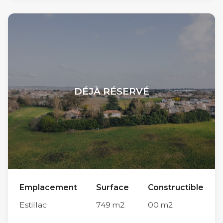
Chemin du Moussat et du Chemin de la Justice,
les travaux de viabilisation n’ont pas encore
débuté. Son implantation, limitrophe à la
commune du Passage et à proximité
immédiate du centre-ville d’Agen (accessible
en moins de 10 minutes en voiture par le Pont
DÉJÀ RÉSERVÉ
de Pierre) lui confère une situation
géographique idéale sur l’agglomération
d’Agen. Parmi ses autres atouts, sa proximité
avec les parcs Walygator et Aqualand d’une
part et le collège Théophile de Viau et ses
infrastructures sportives (club de basket etc.)
Emplacement
Surface
Constructible
d’autre part, en font un endroit privilégié pour
Estillac
749
m2
00
m2
la vie de famille. Chaque futur propriétaire est