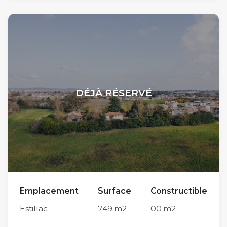
Chemin du Moussat et du Chemin de la Justice,
les travaux de viabilisation n’ont pas encore
débuté. Son implantation, limitrophe à la
commune du Passage et à proximité
immédiate du centre-ville d’Agen (accessible
en moins de 10 minutes en voiture par le Pont
DÉJÀ RÉSERVÉ
de Pierre) lui confère une situation
géographique idéale sur l’agglomération
d’Agen. Parmi ses autres atouts, sa proximité
avec les parcs Walygator et Aqualand d’une
part et le collège Théophile de Viau et ses
infrastructures sportives (club de basket etc.)
Emplacement
Surface
Constructible
d’autre part, en font un endroit privilégié pour
Estillac
749
m2
00
m2
la vie de famille. Chaque futur propriétaire est