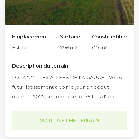
Emplacement
Surface
Constructible
Estillac
796
m2
00
m2
Description du terrain
LOT N°24 - LES ALLÉES DE LA GAUGE - Votre
futur lotissement à voir le jour en début
d’année 2022, se compose de 35 lots d’une
surface moyenne de 547m2, (entre 390m2 et
843 m2) et comportera également deux
VOIR LA FICHE TERRAIN
macros lots d’environ 750m2. Situé à
l’intersection des Chemin du Petit Moussat, du