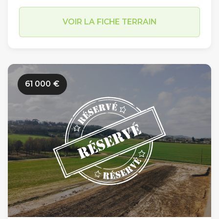
33 lots dont les superficies varient de 451 m2 à
VOIR LA FICHE TERRAIN
727 m2 (hors Macro lot de 1436m2). Implanté
dans un secteur résidentiel sur la commune
d’Estillac (Allée des Champs de Lassalles), les
travaux de viabilisation des Jardins Romains 2
61 000
€
n’ont pas encore débuté. Limitrophe à la
commune du Passage et à proximité du
centre-ville d’Agen (en moins de 10 minutes en
voiture par le Pont de Pierre), sa situation
géographique est idéale sur l’agglomération
agenaise. Parmi ses autres atouts, sa proximité
immédiate avec le centre scolaire d’Estillac
(600m) et avec le collège Théophile de Viau
du Passage d’Agen (5km) en font un endroit