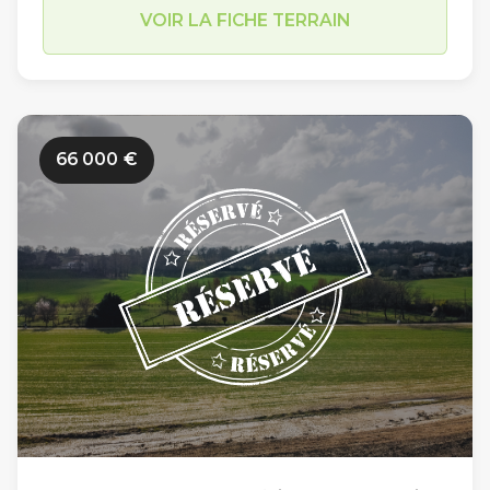
résidentiel sur la commune d’Estillac (Allée
VOIR LA FICHE TERRAIN
des Champs de Lassalles), les travaux de
viabilisation et de voiries des Jardins Romains 2
sont en cours. Limitrophe à la commune du
Passage et à proximité du centre-ville d’Agen
66 000
€
(en moins de 10 minutes en voiture par le Pont
de Pierre), sa situation géographique est idéale
sur l’agglomération agenaise. Parmi ses autres
atouts, sa proximité immédiate avec le centre
scolaire d’Estillac (600m) et avec le collège
Théophile de Viau du Passage d’Agen (5km) en
font un endroit privilégié pour la vie de famille.
Tous nos terrains sont conçus pour répondre à
toutes les normes de constructions actuelles.
Chaque futur propriétaire est libre de faire