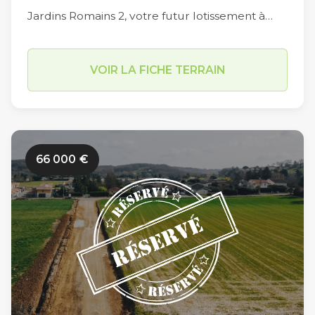
Jardins Romains 2, votre futur lotissement à
voir le jour en fin d’année 2022, se compose de
33 lots dont les superficies varient de 451 m2 à
VOIR LA FICHE TERRAIN
727 m2 (hors Macro lot de 1436m2). Implanté
dans un secteur résidentiel sur la commune
d’Estillac (Allée des Champs de Lassalles), les
travaux de viabilisation des Jardins Romains 2
66 000
€
n’ont pas encore débuté. Limitrophe à la
commune du Passage et à proximité du
centre-ville d’Agen (en moins de 10 minutes en
voiture par le Pont de Pierre), sa situation
géographique est idéale sur l’agglomération
agenaise. Parmi ses autres atouts, sa proximité
immédiate avec le centre scolaire d’Estillac