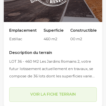
Emplacement
Superficie
Constructible
Estillac
460
m2
00
m2
Description du terrain
LOT 36 - 460 M2 Les Jardins Romains 2, votre
futur lotissement actuellement en travaux, se
compose de 36 lots dont les superficies varient
de 451 m2 à 727 m2. Implanté dans un secteur
résidentiel sur la commune d’Estillac (Allée
VOIR LA FICHE TERRAIN
des Champs de Lassalles), les travaux de
viabilisation et de voiries des Jardins Romains 2