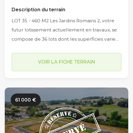
Description du terrain
LOT 35 - 460 M2 Les Jardins Romains 2, votre
futur lotissement actuellement en travaux, se
compose de 36 lots dont les superficies varient
de 451 m2 à 727 m2. Implanté dans un secteur
résidentiel sur la commune d’Estillac (Allée
VOIR LA FICHE TERRAIN
des Champs de Lassalles), les travaux de
viabilisation et de voiries des Jardins Romains 2
sont en cours. Limitrophe à la commune du
Passage et à proximité du centre-ville d’Agen
61 000
€
(en moins de 10 minutes en voiture par le Pont
de Pierre), sa situation géographique est idéale
sur l’agglomération agenaise. Parmi ses autres
atouts, sa proximité immédiate avec le centre