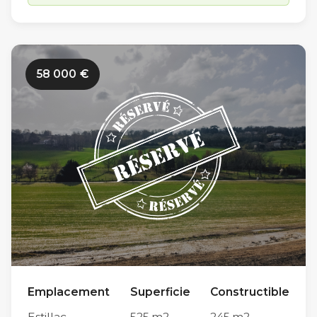
dans un secteur résidentiel sur la commune
d’Estillac (Allée des Champs de Lassalles), les
travaux de viabilisation des Jardins Romains 2
58 000
€
n’ont pas encore débuté. Limitrophe à la
commune du Passage et à proximité du
centre-ville d’Agen (en moins de 10 minutes en
voiture par le Pont de Pierre), sa situation
géographique est idéale sur l’agglomération
agenaise. Parmi ses autres atouts, sa proximité
immédiate avec le centre scolaire d’Estillac
(600m) et avec le collège Théophile de Viau
du Passage d’Agen (5km) en font un endroit
privilégié pour la vie de famille. Tous nos
Emplacement
Superficie
Constructible
terrains sont conçus pour répondre à toutes
Estillac
525
m2
245
m2