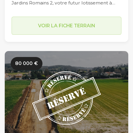
Jardins Romains 2, votre futur lotissement à
voir le jour en fin d’année 2022, se compose de
33 lots dont les superficies varient de 451 m2 à
VOIR LA FICHE TERRAIN
727 m2 (hors Macro lot de 1436m2). Implanté
dans un secteur résidentiel sur la commune
d’Estillac (Allée des Champs de Lassalles), les
travaux de viabilisation des Jardins Romains 2
80 000
€
n’ont pas encore débuté. Limitrophe à la
commune du Passage et à proximité du
centre-ville d’Agen (en moins de 10 minutes en
voiture par le Pont de Pierre), sa situation
géographique est idéale sur l’agglomération
agenaise. Parmi ses autres atouts, sa proximité
immédiate avec le centre scolaire d’Estillac
(600m) et avec le collège Théophile de Viau