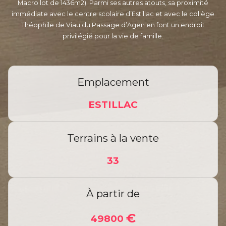
Macro lot de 1436m2). Parmi ses autres atouts, sa proximité
immédiate avec le centre scolaire d’Estillac et avec le collège
Théophile de Viau du Passage d’Agen en font un endroit
privilégié pour la vie de famille.
Emplacement
ESTILLAC
Terrains à la vente
33
À
partir de
€
49800