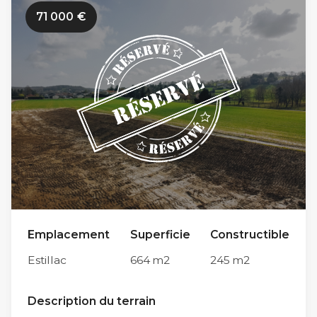
travaux de viabilisation des Jardins Romains 2
71 000
€
n’ont pas encore débuté. Limitrophe à la
commune du Passage et à proximité du
centre-ville d’Agen (en moins de 10 minutes en
voiture par le Pont de Pierre), sa situation
géographique est idéale sur l’agglomération
agenaise. Parmi ses autres atouts, sa proximité
immédiate avec le centre scolaire d’Estillac
(600m) et avec le collège Théophile de Viau
du Passage d’Agen (5km) en font un endroit
privilégié pour la vie de famille. Tous nos
Emplacement
Superficie
Constructible
terrains sont conçus pour répondre à toutes
Estillac
664
m2
245
m2
les normes de constructions actuelles. Chaque
futur propriétaire est libre de faire appel au
Description du terrain
constructeur de son choix pour élaborer son