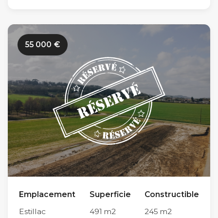
dans un secteur résidentiel sur la commune
d’Estillac (Allée des Champs de Lassalles), les
travaux de viabilisation des Jardins Romains 2
55 000
€
n’ont pas encore débuté. Limitrophe à la
commune du Passage et à proximité du
centre-ville d’Agen (en moins de 10 minutes en
voiture par le Pont de Pierre), sa situation
géographique est idéale sur l’agglomération
agenaise. Parmi ses autres atouts, sa proximité
immédiate avec le centre scolaire d’Estillac
(600m) et avec le collège Théophile de Viau
du Passage d’Agen (5km) en font un endroit
privilégié pour la vie de famille. Tous nos
Emplacement
Superficie
Constructible
terrains sont conçus pour répondre à toutes
Estillac
491
m2
245
m2
les normes de constructions actuelles. Chaque