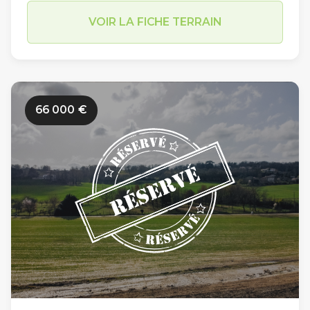
33 lots dont les superficies varient de 451 m2 à
VOIR LA FICHE TERRAIN
727 m2 (hors Macro lot de 1436m2). Implanté
dans un secteur résidentiel sur la commune
d’Estillac (Allée des Champs de Lassalles), les
travaux de viabilisation des Jardins Romains 2
66 000
€
n’ont pas encore débuté. Limitrophe à la
commune du Passage et à proximité du
centre-ville d’Agen (en moins de 10 minutes en
voiture par le Pont de Pierre), sa situation
géographique est idéale sur l’agglomération
agenaise. Parmi ses autres atouts, sa proximité
immédiate avec le centre scolaire d’Estillac
(600m) et avec le collège Théophile de Viau
du Passage d’Agen (5km) en font un endroit