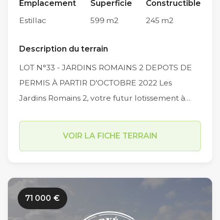
Emplacement
Superficie
Constructible
appel au constructeur de son choix pour
Estillac
599
m2
245
m2
élaborer son projet de construction.
Description du terrain
LOT N°33 - JARDINS ROMAINS 2 DEPOTS DE
PERMIS À PARTIR D'OCTOBRE 2022 Les
Jardins Romains 2, votre futur lotissement à
voir le jour en fin d’année 2022, se compose de
33 lots dont les superficies varient de 451 m2 à
VOIR LA FICHE TERRAIN
727 m2 (hors Macro lot de 1436m2). Implanté
dans un secteur résidentiel sur la commune
d’Estillac (Allée des Champs de Lassalles), les
travaux de viabilisation des Jardins Romains 2
71 000
€
n’ont pas encore débuté. Limitrophe à la
commune du Passage et à proximité du