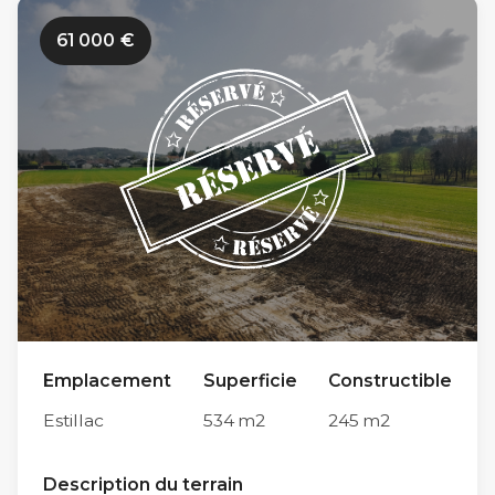
travaux de viabilisation des Jardins Romains 2
61 000
€
n’ont pas encore débuté. Limitrophe à la
commune du Passage et à proximité du
centre-ville d’Agen (en moins de 10 minutes en
voiture par le Pont de Pierre), sa situation
géographique est idéale sur l’agglomération
agenaise. Parmi ses autres atouts, sa proximité
immédiate avec le centre scolaire d’Estillac
(600m) et avec le collège Théophile de Viau
du Passage d’Agen (5km) en font un endroit
privilégié pour la vie de famille. Tous nos
Emplacement
Superficie
Constructible
terrains sont conçus pour répondre à toutes
Estillac
534
m2
245
m2
les normes de constructions actuelles. Chaque
futur propriétaire est libre de faire appel au
Description du terrain