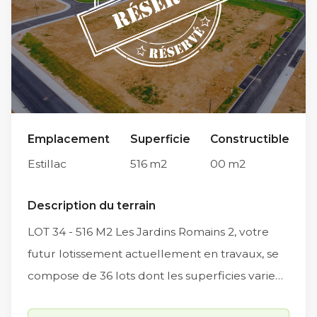
scolaire d’Estillac (600m) et avec le collège
Théophile de Viau du Passage d’Agen (5km) en
font un endroit privilégié pour la vie de famille.
Tous nos terrains sont conçus pour répondre à
toutes les normes de constructions actuelles.
Chaque futur propriétaire est libre de faire
Emplacement
Superficie
Constructible
appel au constructeur de son choix pour
Estillac
516
m2
00
m2
élaborer son projet de construction.
Description du terrain
LOT 34 - 516 M2 Les Jardins Romains 2, votre
futur lotissement actuellement en travaux, se
compose de 36 lots dont les superficies varient
de 451 m2 à 727 m2. Implanté dans un secteur