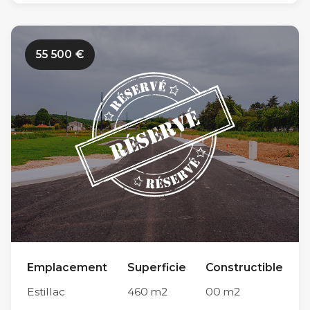
sont en cours. Limitrophe à la commune du
Passage et à proximité du centre-ville d’Agen
55 500
€
(en moins de 10 minutes en voiture par le Pont
de Pierre), sa situation géographique est idéale
sur l’agglomération agenaise. Parmi ses autres
atouts, sa proximité immédiate avec le centre
scolaire d’Estillac (600m) et avec le collège
Théophile de Viau du Passage d’Agen (5km) en
font un endroit privilégié pour la vie de famille.
Tous nos terrains sont conçus pour répondre à
toutes les normes de constructions actuelles.
Chaque futur propriétaire est libre de faire
Emplacement
Superficie
Constructible
appel au constructeur de son choix pour
Estillac
460
m2
00
m2
élaborer son projet de construction.